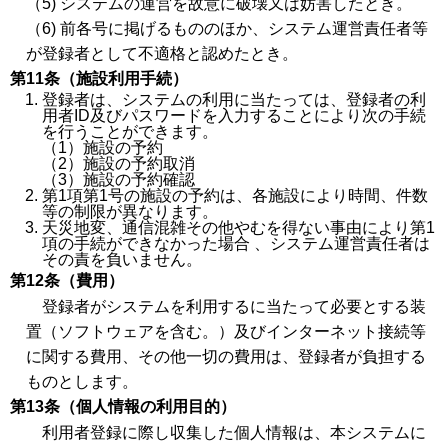
（5) システムの運営を故意に破壊又は妨害したとき。
（6) 前各号に掲げるもののほか、システム運営責任者等
が登録者として不適格と認めたとき。
第11条（施設利用手続）
登録者は、システムの利用に当たっては、登録者の利
用者ID及びパスワードを入力することにより次の手続
を行うことができます。
（1）施設の予約
（2）施設の予約取消
（3）施設の予約確認
第1項第1号の施設の予約は、各施設により時間、件数
等の制限が異なります。
天災地変、通信混雑その他やむを得ない事由により第1
項の手続ができなかった場合 、システム運営責任者は
その責を負いません。
第12条（費用）
登録者がシステムを利用するに当たって必要とする装
置（ソフトウェアを含む。）及びインターネット接続等
に関する費用、その他一切の費用は、登録者が負担する
ものとします。
第13条（個人情報の利用目的）
利用者登録に際し収集した個人情報は、本システムに