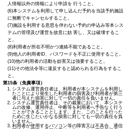
人情報以外の情報により申請を 行うこと。
(6)本システムを利用して申し込んだ予約を当該予約施設
に無断でキャンセルすること。
(7)施設を利用する意思を伴わない予約の申込み等本シス
テムの管理及び運営を故意に妨 害し、又は破壊するこ
と。
(8)利用者が所在不明かつ連絡不能であること。
(9)他人の利用者ID、パスワードを不正に使用すること。
(10)他の利用者の活動を妨害又は強要すること。
(11)その他法令等に違反すると認められる行為をするこ
と。
第15条（免責事項）
システム運営責任者は、利用者が本システムを利用し
たことにより発生した利用者の損害及び利用者が第三
者に与えた損害に対して一切の責任を負いません。
システム運営責任者は、その裁量において、本システ
ムの改修、運用停止、中断等を利用者へ予告なく行う
ことができることとします。また、このことを行った
ために生じたいかなる損害に対しても一切の責任を負
いません。
利用者が使用するパソコン等の障害又は不具合、通信