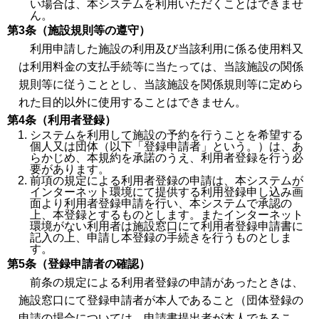
い場合は、本システムを利用いただくことはできませ
ん。
第3条（施設規則等の遵守）
利用申請した施設の利用及び当該利用に係る使用料又
は利用料金の支払手続等に当たっては、当該施設の関係
規則等に従うこととし、当該施設を関係規則等に定めら
れた目的以外に使用することはできません。
第4条（利用者登録）
システムを利用して施設の予約を行うことを希望する
個人又は団体（以下「登録申請者」という。）は、あ
らかじめ、本規約を承諾のうえ、利用者登録を行う必
要があります。
前項の規定による利用者登録の申請は、本システムが
インターネット環境にて提供する利用登録申し込み画
面より利用者登録申請を行い、本システムで承認の
上、本登録とするものとします。またインターネット
環境がない利用者は施設窓口にて利用者登録申請書に
記入の上、申請し本登録の手続きを行うものとしま
す。
第5条（登録申請者の確認）
前条の規定による利用者登録の申請があったときは、
施設窓口にて登録申請者が本人であること（団体登録の
申請の場合については、申請書提出者が本人であるこ