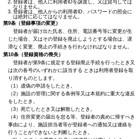
登録者は、他人に利用者IDを譲渡し、又は貸与しては
なりません。
登録者は、他人からの利用者ID、パスワードの照会に
は絶対に応じてはなりません。
第9条（登録事項の変更）
登録者が届け出た氏名、住所、電話番号等に変更が生
じた場合、又はその登録を廃止しようとする場合は、遅
滞なく変更、廃止の手続きを行わなければなりません。
第10条（登録資格の喪失）
登録者が第9条に規定する登録廃止手続を行ったとき又
は次の各号のいずれかに該当する ときは利用者登録を取
り消すものとします。
（1）虚偽の申請をしたとき。
（2）施設の管理に関する条例等又は本規約に重大な違反
をしたとき。
（3）死亡したとき又は解散したとき。
（4）住所変更の届出を怠る等、登録者の責めに帰すべき
事由により、施設担当者等が登録者への通知又は連絡を
行うことができないと判断したとき。