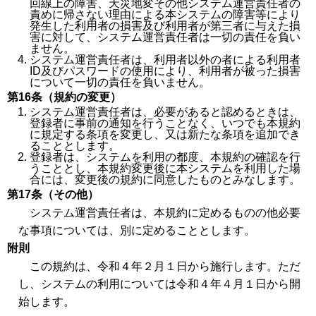
回線上の障害、天災地変その他システム運営責任者の
責めに帰さない理由による本システムの障害等により
発生した利用者の損害及び利用者が第三者に与えた損
害に対して、システム運営責任者は一切の責任を負い
ません。
システム運営責任者は、利用者以外の者による利用者
ID及びパスワードの使用により、利用者が被った損害
について一切の責任を負いません。
第16条（規約の変更）
システム運営責任者は、必要があると認めるときは、
登録者に事前の通知を行うことなく、いつでも本規約
に規定する条項を変更し、又は新たな条項を追加でき
ることとします。
登録者は、システムを利用の都度、本規約の確認を行
うこととし、本規約変更後に本システムを利用した場
合には、変更後の規約に同意したものとみなします。
第17条（その他）
システム運営責任者は、本規約に定めるものの他必要
な事項については、別に定めることとします。
附則
この規約は、令和４年２月１日から施行します。ただ
し、システムの利用については令和４年４月１日から開
始します。