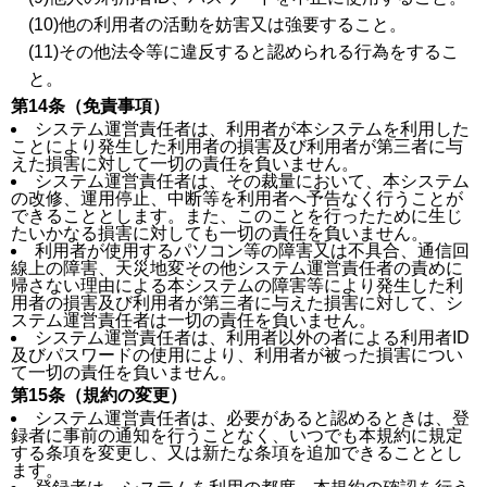
(10)他の利用者の活動を妨害又は強要すること。
(11)その他法令等に違反すると認められる行為をするこ
と。
第14条（免責事項）
システム運営責任者は、利用者が本システムを利用した
ことにより発生した利用者の損害及び利用者が第三者に与
えた損害に対して一切の責任を負いません。
システム運営責任者は、その裁量において、本システム
の改修、運用停止、中断等を利用者へ予告なく行うことが
できることとします。また、このことを行ったために生じ
たいかなる損害に対しても一切の責任を負いません。
利用者が使用するパソコン等の障害又は不具合、通信回
線上の障害、天災地変その他システム運営責任者の責めに
帰さない理由による本システムの障害等により発生した利
用者の損害及び利用者が第三者に与えた損害に対して、シ
ステム運営責任者は一切の責任を負いません。
システム運営責任者は、利用者以外の者による利用者ID
及びパスワードの使用により、利用者が被った損害につい
て一切の責任を負いません。
第15条（規約の変更）
システム運営責任者は、必要があると認めるときは、登
録者に事前の通知を行うことなく、いつでも本規約に規定
する条項を変更し、又は新たな条項を追加できることとし
ます。