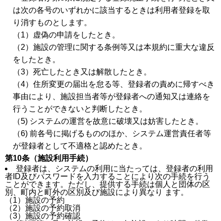
は次の各号のいずれかに該当するときは利用者登録を取
り消すものとします。
（1）虚偽の申請をしたとき。
（2）施設の管理に関する条例等又は本規約に重大な違反
をしたとき。
（3）死亡したとき又は解散したとき。
（4）住所変更の届出を怠る等、登録者の責めに帰すべき
事由により、施設担当者等が登録者への通知又は連絡を
行うことができないと判断したとき。
（5) システムの運営を故意に破壊又は妨害したとき。
（6) 前各号に掲げるもののほか、システム運営責任者等
が登録者として不適格と認めたとき。
第10条（施設利用手続）
登録者は、システムの利用に当たっては、登録者の利用
者ID及びパスワードを入力することにより次の手続を行う
ことができます。ただし、提供する手続は個人と団体の区
別、町内と町外の区別及び施設により異なり ます。
（1）施設の予約
（2）施設の予約取消
（3）施設の予約確認