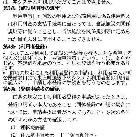
は、本システムを利用いただくことはできません。
第3条（施設規則等の遵守）
利用申請した施設の利用及び当該利用に係る使用料又
は利用料金の支払手続等に当たっては、当該施設の関係
規則等に従うこととし、当該施設を関係規則等に定めら
れた目的以外に使用することはできません。
第4条（利用者登録）
システムを利用して施設の予約等を行うことを希望する
個人又は団体（以下「登録申請者」という。）は、あらか
じめ、本規約を承諾のうえ、利用者登録を行う必要があり
ます。
前項の規定による利用者登録の申請は、利用者本人が町
公民館窓口にて東庄町施設予約システム利用者登録申請書
に記入の上、申請し本登録の手続きを行うものとします。
第5条（登録申請者の確認）
前条の規定による利用者登録の申請があったときは、
登録申請者が本人であること（団体登録の申請の場合に
ついては、申請書提出者が本人であること）を次の各号
のいずれかの方法で確認します。
（1）運転免許証
（2）住民基本台帳カード（顔写真付き）